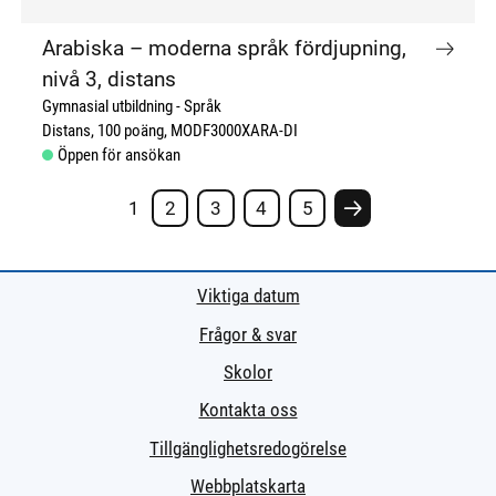
Arabiska – moderna språk fördjupning,
nivå 3, distans
Gymnasial utbildning
Språk
Distans
100 poäng
MODF3000XARA-DI
Öppen för ansökan
1
2
3
4
5
Nästa sida #
Viktiga datum
Frågor & svar
Skolor
Kontakta oss
Tillgänglighetsredogörelse
Webbplatskarta