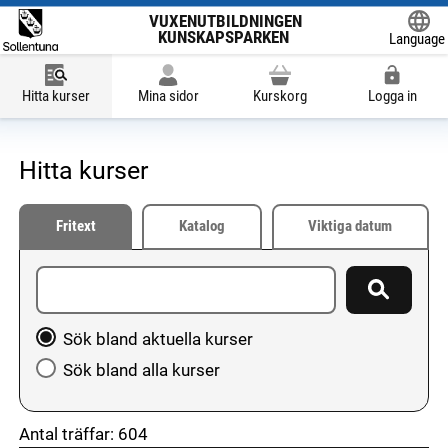
VUXENUTBILDNINGEN
KUNSKAPSPARKEN
Language
Powered
Hitta kurser
Mina sidor
Kurskorg
Logga in
Hitta kurser
Fritext
Katalog
Viktiga datum
Ange sökord
Sök
Välj att söka bland aktuella kurser eller hela utbudet
Sök bland aktuella kurser
Sök bland alla kurser
Antal träffar:
604