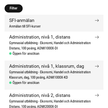
don't click me
don't click me
Filter
SFI-anmälan
Anmälan till SFI-kurser
Administration, nivå 1, distans
Gymnasial utbildning
Ekonomi, Handel och Administration
Distans
100 poäng
ADMI1000X-DI
Öppen för ansökan
Administration, nivå 1, klassrum, dag
Gymnasial utbildning
Ekonomi, Handel och Administration
Klassrum, dag
100 poäng
ADMI1000X-KD
Öppen för ansökan
Administration, nivå 2, distans
Gymnasial utbildning
Ekonomi, Handel och Administration
Distans
100 poäng
ADMI2000X-DI