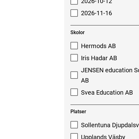
2026-10-12
2026-11-16
Skolor
Hermods AB
Iris Hadar AB
JENSEN education S
AB
Svea Education AB
Platser
Sollentuna Djupdals
Upplands Väsby