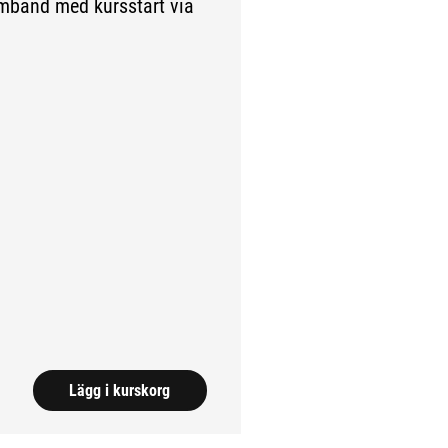
amband med kursstart via
Lägg i kurskorg