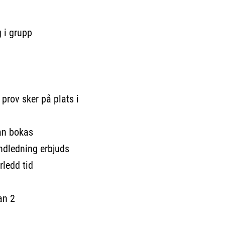
 grupp
v sker på plats i
bokas
ning erbjuds
d tid
n 2