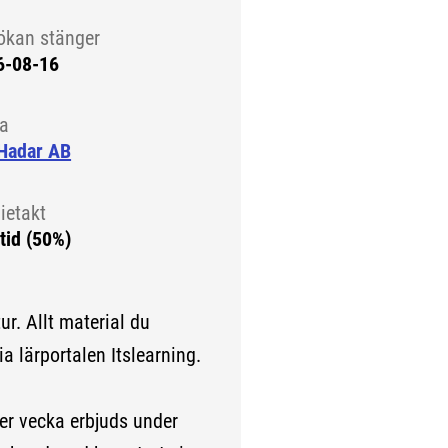
ökan stänger
6-08-16
la
 Hadar AB
ietakt
tid (50%)
ur. Allt material du
ia lärportalen Itslearning.
per vecka erbjuds under