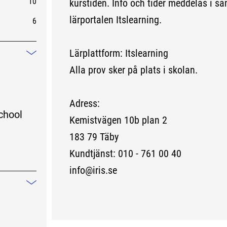
10
kurstiden. Info och tider meddelas i s
lärportalen Itslearning.
6
Lärplattform: Itslearning
Mindre information
Alla prov sker på plats i skolan.
Adress:
chool
Kemistvägen 10b plan 2
183 79 Täby
Kundtjänst: 010 - 761 00 40
info@iris.se
Mindre information
v