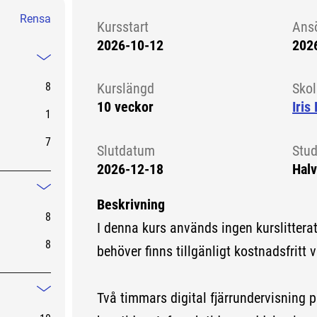
Rensa
Kursstart
Ans
2026-10-12
202
Kursstart 6193929
Mindre information
8
Kurslängd
Sko
10 veckor
Iris
1
7
Slutdatum
Stud
2026-12-18
Halv
Mindre information
Beskrivning
8
I denna kurs används ingen kurslitterat
8
behöver finns tillgänligt kostnadsfritt v
Två timmars digital fjärrundervisning 
Mindre information