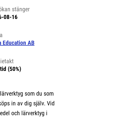
ökan stänger
6-08-16
la
a Education AB
ietakt
tid (50%)
 lärverktyg som du som
köps in av dig själv. Vid
edel och lärverktyg i