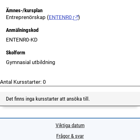
Ämnes-/kursplan
Entreprenörskap
(
ENTENR0
)
Anmälningskod
ENTENR0-KD
Skolform
Gymnasial utbildning
Antal Kursstarter:
0
Det finns inga kursstarter att ansöka till.
Viktiga datum
Frågor & svar