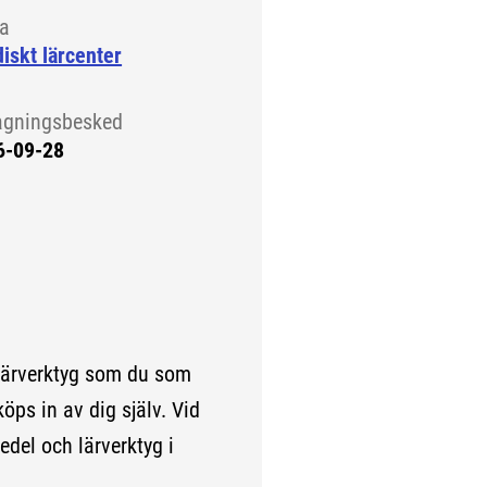
la
iskt lärcenter
agningsbesked
6-09-28
lärverktyg som du som
köps in av dig själv. Vid
edel och lärverktyg i