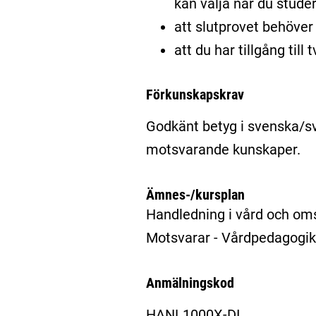
kan välja när du stude
att slutprovet behöver 
att du har tillgång til
Förkunskapskrav
Godkänt betyg i svenska/s
motsvarande kunskaper.
Ämnes-/kursplan
Handledning i vård och om
Motsvarar - Vårdpedagogi
Anmälningskod
HANL1000X-DI