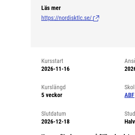
Läs mer
https://nordisktlc.se/
(Länk till extern s
Kursstart
Ans
2026-11-16
202
Kursstart 6219225
Kurslängd
Sko
5 veckor
ABF
Slutdatum
Stud
2026-12-18
Halv