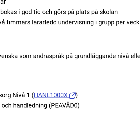
rar
bokas i god tid och görs på plats på skolan
l två timmars lärarledd undervisning i grupp per veck
venska som andraspråk på grundläggande nivå elle
sorg Nivå 1
(
HANL1000X
)
k och handledning (PEAVÅD0)