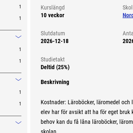
1
Kurslängd
Sko
10 veckor
Nord
1
Slutdatum
Ant
2026-12-18
202
Mindre information
1
Studietakt
1
Deltid (25%)
Beskrivning
Mindre information
1
Kostnader: Läroböcker, läromedel och 
1
elev har för avsikt att ha för eget bruk 
behov kan du få låna läroböcker, lärom
Mindre information
skolan.