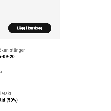
ida.)
Lägg i kurskorg
ökan stänger
6-09-20
la
ietakt
tid (50%)