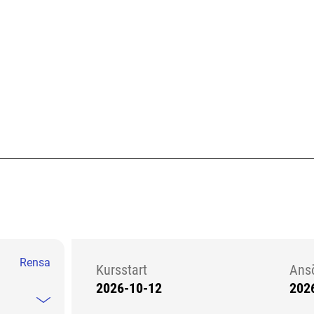
Rensa
Kursstart
Ans
2026-10-12
202
Kursstart 6249958
Mindre information