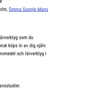
r
olm,
Öppna Google Maps
(Länk till extern sida.)
lärverktyg som du
bruk köps in av dig själv.
romedel och lärverktyg i
ansstudier.