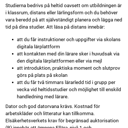
Studierna bedrivs på heltid oavsett om utbildningen är
i klassrum, distans eller lärlingsform och du behöver
vara beredd på att självständigt planera och lägga ned
tid på dina studier. Att läsa på distans innebär:
att du får instruktioner och uppgifter via skolans
digitala lärplattform
att kontakten med din lärare sker i huvudsak via
den digitala lärplattformen eller via mejl
att introduktion, praktiska moment och slutprov
görs på plats på skolan
att du får två timmars lärarledd tid i grupp per
vecka vid heltidsstudier och möjlighet till enskild
handledning med lärare.
Dator och god datorvana krävs. Kostnad för
arbetskläder och litteratur kan tillkomma.
Elsäkerhetsverkets krav för begränsad auktorisation
(B) innebär att ämnena Ellära, nivå 1 och