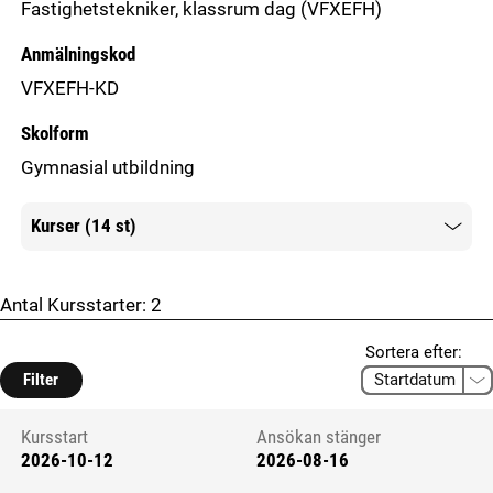
Fastighetstekniker, klassrum dag
(VFXEFH)
Anmälningskod
VFXEFH-KD
Skolform
Gymnasial utbildning
Kurser (14 st)
Mer information
Antal Kursstarter:
2
Sortera efter:
Filter
Kursstart
Ansökan stänger
2026-10-12
2026-08-16
Kursstart 6127362