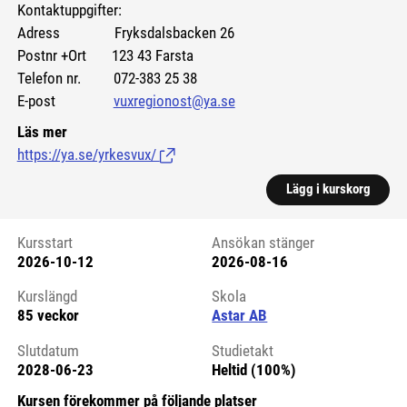
Kontaktuppgifter:
Adress Fryksdalsbacken 26
Postnr +Ort 123 43 Farsta
Telefon nr. 072-383 25 38
E-post
vuxregionost@ya.se
Läs mer
https://ya.se/yrkesvux/
(Länk till extern sida.)
Lägg i kurskorg
Kursstart
Ansökan stänger
2026-10-12
2026-08-16
Kursstart 6215395
Kurslängd
Skola
85 veckor
Astar AB
Slutdatum
Studietakt
2028-06-23
Heltid (100%)
Kursen förekommer på följande platser