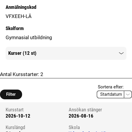
Anmälningskod
VFXEEH-LÄ
Skolform
Gymnasial utbildning
Kurser (12 st)
Mer information
Antal Kursstarter:
2
Sortera efter:
Filter
Kursstart
Ansökan stänger
2026-10-12
2026-08-16
Kursstart 6127348
Kurslängd
Skola