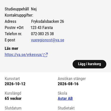
Studieuppehåll Nej
Kontaktuppgifter:
Adress Fryksdalsbacken 26
Postnr +Ort 123 43 Farsta
Telefon nr. 072-383 25 38
E-post
vuxregionost@ya.se
Läs mer
https://ya.se/yrkesvux/
(Länk till extern sida.)
Lägg i kurskorg
Kursstart
Ansökan stänger
2026-10-12
2026-08-16
Kursstart 6213588
Kurslängd
Skola
65 veckor
Astar AB
Slutdatum
Studietakt