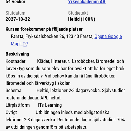
54 veckor
Yrkesakademin AB
Slutdatum
Studietakt
2027-10-22
Heltid (100%)
Kursen förekommer på följande platser
Farsta
, Fryksdalsbacken 26, 123 43 Farsta,
Öppna Google
Maps
(Länk till extern sida.)
Beskrivning
Kostnader Kläder, llitteratur, Läroböcker, läromedel och
lärverktyg som du som elev har för avsikt att ha för eget bruk
köps in av dig själv. Vid behov kan du få låna läroböcker,
läromedel och lärverktyg i skolan.
Schema Heltid, lektioner 2-3 dagar/vecka. Självstudier
resterande dagar. APL heltid.
Lärplattform ITs Learning
Övrigt Utbildningen inleds med obligatoriska
lektioner 2-3 dagar/vecka. Resterande dagar självstudier. 70%
av utbildningen genomförs på arbetsplats.