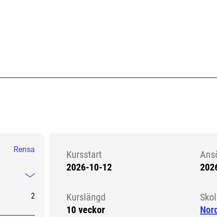
Rensa
Kursstart
Ans
2026-10-12
202
Kursstart 6250049
Mindre information
2
Kurslängd
Sko
10 veckor
Nord