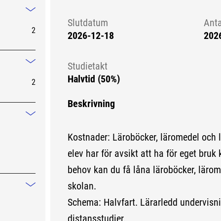
Mindre information
Slutdatum
Ant
2
2026-12-18
202
Studietakt
Mindre information
Halvtid (50%)
2
Beskrivning
Mindre information
Kostnader: Läroböcker, läromedel och 
elev har för avsikt att ha för eget bruk 
behov kan du få låna läroböcker, lärom
skolan.
Mindre information
Schema: Halvfart. Lärarledd undervisni
distansstudier.