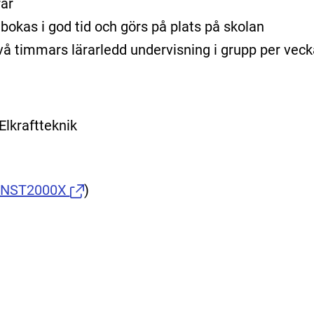
rar
bokas i god tid och görs på plats på skolan
l två timmars lärarledd undervisning i grupp per veck
 Elkraftteknik
INST2000X
)