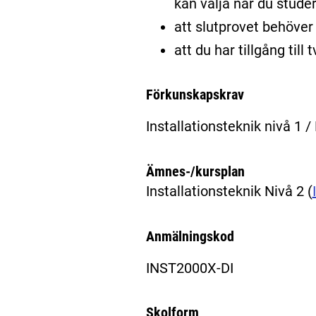
kan välja när du stude
att slutprovet behöver 
att du har tillgång til
Förkunskapskrav
Installationsteknik nivå 1 /
Ämnes-/kursplan
Installationsteknik Nivå 2
(
Anmälningskod
INST2000X-DI
Skolform