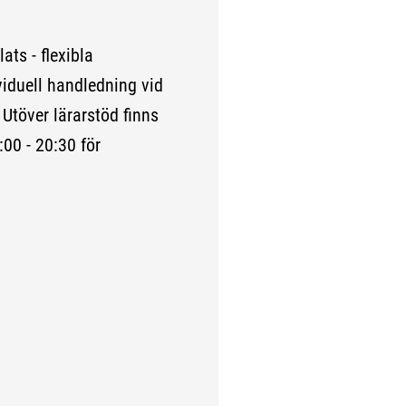
ats - flexibla
ividuell handledning vid
Utöver lärarstöd finns
:00 - 20:30 för
ida.)