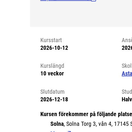
Kursstart
Ans
2026-10-12
202
Kursstart 6223183
Kurslängd
Sko
10 veckor
Ast
Slutdatum
Stud
2026-12-18
Halv
Kursen förekommer på följande platse
Solna
, Solna Torg 3, vån 4, 17145 