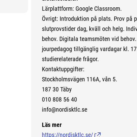
Lärplattform: Google Classroom.
Övrigt: Introduktion på plats. Prov på pl
slutprovstider dag, kväll och helg. Ind
behov. Digitala teamsmöten vid behov. 
jourpedagog tillgänglig vardagar kl. 17
studierelaterade frågor.
Kontaktuppgifter:
Stockholmsvägen 116A, vån 5.
187 30 Täby
010 808 56 40
info@nordisktlc.se
Läs mer
https://nordisktlc.se/
(Länk till extern s