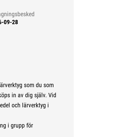
agningsbesked
6-09-28
lärverktyg som du som
köps in av dig själv. Vid
edel och lärverktyg i
ng i grupp för