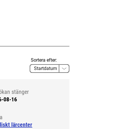
Sortera efter:
ökan stänger
6-08-16
la
iskt lärcenter