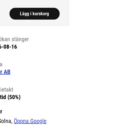
Lägg i kurskorg
ökan stänger
6-08-16
la
ar AB
ietakt
tid (50%)
r
Solna,
Öppna Google