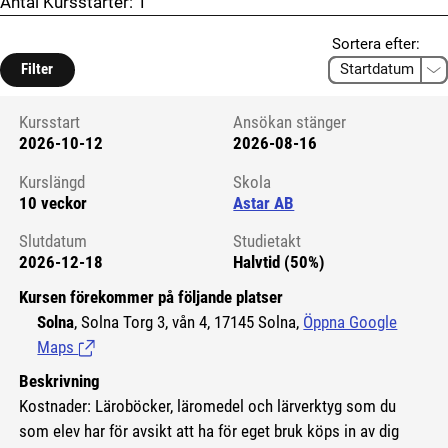
Antal Kursstarter:
1
Sortera efter:
Filter
Kursstart
Ansökan stänger
2026-10-12
2026-08-16
Kursstart 6223708
Kurslängd
Skola
10 veckor
Astar AB
Slutdatum
Studietakt
2026-12-18
Halvtid (50%)
Kursen förekommer på följande platser
Solna
, Solna Torg 3, vån 4, 17145 Solna,
Öppna Google
Maps
(Länk till extern sida.)
Beskrivning
Kostnader: Läroböcker, läromedel och lärverktyg som du
som elev har för avsikt att ha för eget bruk köps in av dig