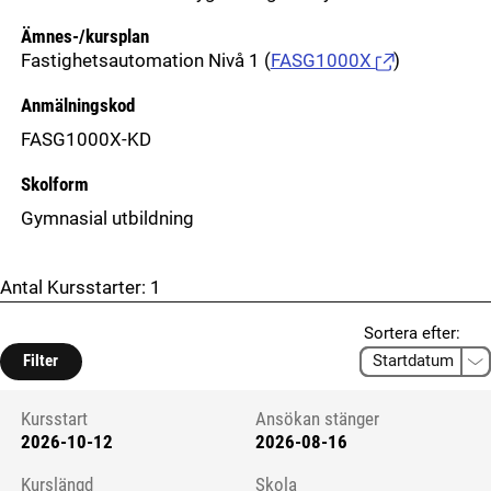
Ämnes-/kursplan
Fastighetsautomation Nivå 1
(
FASG1000X
)
Anmälningskod
FASG1000X-KD
Skolform
Gymnasial utbildning
Antal Kursstarter:
1
Sortera efter:
Filter
Kursstart
Ansökan stänger
2026-10-12
2026-08-16
Kursstart 6225441
Kurslängd
Skola