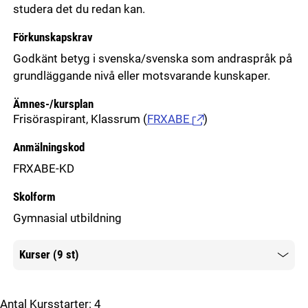
studera det du redan kan.
Förkunskapskrav
Godkänt betyg i svenska/svenska som andraspråk på
grundläggande nivå eller motsvarande kunskaper.
Ämnes-/kursplan
Frisöraspirant, Klassrum
(
FRXABE
)
Anmälningskod
FRXABE-KD
Skolform
Gymnasial utbildning
Kurser (9 st)
Mer information
Antal Kursstarter:
4