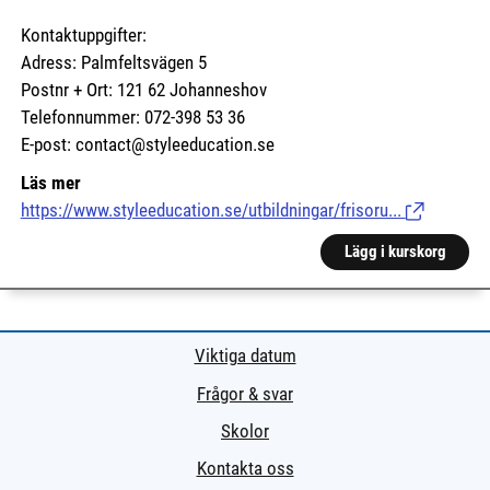
Kontaktuppgifter:
Adress: Palmfeltsvägen 5
Postnr + Ort: 121 62 Johanneshov
Telefonnummer: 072-398 53 36
E-post: contact@styleeducation.se
Läs mer
https://www.styleeducation.se/utbildningar/frisoru...
(Länk till e
Lägg i kurskorg
Viktiga datum
Frågor & svar
Skolor
Kontakta oss