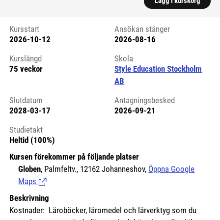
Lägg i kurskorg
Kursstart
Ansökan stänger
2026-10-12
2026-08-16
Kursstart 6119070
Kurslängd
Skola
75 veckor
Style Education Stockholm
AB
Slutdatum
Antagningsbesked
2028-03-17
2026-09-21
Studietakt
Heltid (100%)
Kursen förekommer på följande platser
Globen
, Palmfeltv., 12162 Johanneshov,
Öppna Google
Maps
(Länk till extern sida.)
Beskrivning
Kostnader: Läroböcker, läromedel och lärverktyg som du