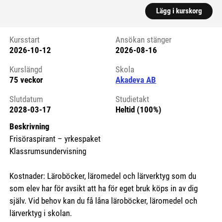
Lägg i kurskorg
Kursstart
Ansökan stänger
2026-10-12
2026-08-16
Kursstart 6166711
Kurslängd
Skola
75 veckor
Akadeva AB
Slutdatum
Studietakt
2028-03-17
Heltid (100%)
Beskrivning
Frisöraspirant – yrkespaket
Klassrumsundervisning
Kostnader: Läroböcker, läromedel och lärverktyg som du
som elev har för avsikt att ha för eget bruk köps in av dig
själv. Vid behov kan du få låna läroböcker, läromedel och
lärverktyg i skolan.