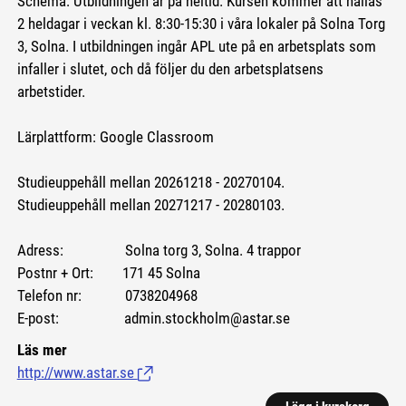
Schema: Utbildningen är på heltid. Kursen kommer att hållas
2 heldagar i veckan kl. 8:30-15:30 i våra lokaler på Solna Torg
3, Solna. I utbildningen ingår APL ute på en arbetsplats som
infaller i slutet, och då följer du den arbetsplatsens
arbetstider.
Lärplattform: Google Classroom
Studieuppehåll mellan 20261218 - 20270104.
Studieuppehåll mellan 20271217 - 20280103.
Adress: Solna torg 3, Solna. 4 trappor
Postnr + Ort: 171 45 Solna
Telefon nr: 0738204968
E-post: admin.stockholm@astar.se
Läs mer
http://www.astar.se
(Länk till extern sida.)