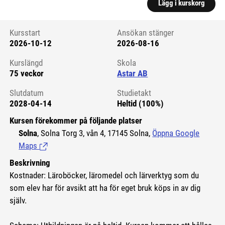
Lägg i kurskorg
Kursstart
Ansökan stänger
2026-10-12
2026-08-16
Kursstart 6217219
Kurslängd
Skola
75 veckor
Astar AB
Slutdatum
Studietakt
2028-04-14
Heltid (100%)
Kursen förekommer på följande platser
Solna
, Solna Torg 3, vån 4, 17145 Solna,
Öppna Google
Maps
(Länk till extern sida.)
Beskrivning
Kostnader: Läroböcker, läromedel och lärverktyg som du
som elev har för avsikt att ha för eget bruk köps in av dig
själv.