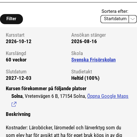
Sortera efter:
Filter
Kursstart
Ansökan stänger
2026-10-12
2026-08-16
Kursstart 6121109
Kurslängd
Skola
60 veckor
Svenska Frisörskolan
Slutdatum
Studietakt
2027-12-03
Heltid (100%)
Kursen förekommer på följande platser
Solna
, Vretenvägen 6 B, 17154 Solna,
Öppna Google Maps
(Län
Beskrivning
Kostnader: Läroböcker, läromedel och lärverktyg som du
som elev har för avsikt att ha för eget bruk köps in av dig