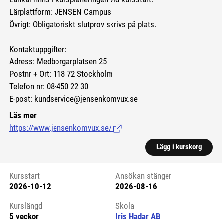
Lärplattform: JENSEN Campus
Övrigt: Obligatoriskt slutprov skrivs på plats.
Kontaktuppgifter:
Adress: Medborgarplatsen 25
Postnr + Ort: 118 72 Stockholm
Telefon nr: 08-450 22 30
E-post: kundservice@jensenkomvux.se
Läs mer
https://www.jensenkomvux.se/
(Länk till extern sida.)
Lägg i kurskorg
Kursstart
Ansökan stänger
2026-10-12
2026-08-16
Kursstart 6197670
Kurslängd
Skola
5 veckor
Iris Hadar AB