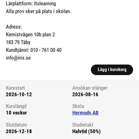
Lärplattform: Itslearning
Alla prov sker på plats i skolan.
Adress:
Kemistvägen 10b plan 2
183 79 Täby
Kundtjänst: 010 - 761 00 40
info@iris.se
Lägg i kurskorg
Kursstart
Ansökan stänger
2026-10-12
2026-08-16
Kursstart 6176883
Kurslängd
Skola
10 veckor
Hermods AB
Slutdatum
Studietakt
2026-12-18
Halvtid (50%)