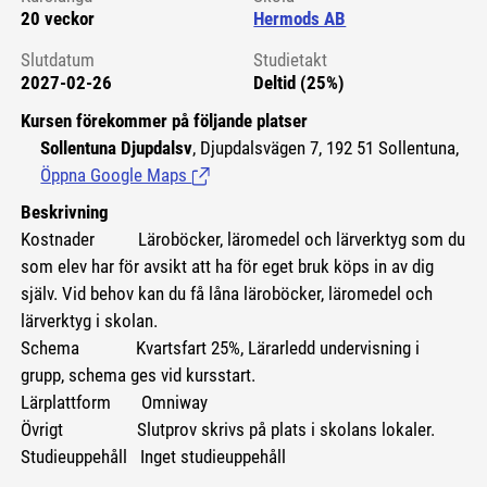
20 veckor
Hermods AB
Slutdatum
Studietakt
2027-02-26
Deltid (25%)
Kursen förekommer på följande platser
Sollentuna Djupdalsv
, Djupdalsvägen 7, 192 51 Sollentuna,
Öppna Google Maps
(Länk till extern sida.)
Beskrivning
Kostnader
Läroböcker, läromedel och lärverktyg som du
som elev har för avsikt att ha för eget bruk köps in av dig
själv. Vid behov kan du få låna läroböcker, läromedel och
lärverktyg i skolan.
Schema Kvartsfart 25%, Lärarledd undervisning i
grupp, schema ges vid kursstart.
Lärplattform Omniway
Övrigt Slutprov skrivs på plats i skolans lokaler.
Studieuppehåll Inget studieuppehåll