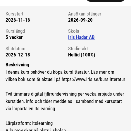
Kursstart
Ansökan stänger
2026-11-16
2026-09-20
Kursstart 6199181
Kurslängd
Skola
5 veckor
Iris Hadar AB
Slutdatum
Studietakt
2026-12-18
Heltid (100%)
Beskrivning
I denna kurs behöver du köpa kurslitteratur. Läs mer om
vilken bok som är aktuell på https://www.iris.se/kurslitteratur
Två timmars digital fjärrundervisning per vecka erbjuds under
kurstiden. Info och tider meddelas i samband med kursstart
via lärportalen Itslearning.
Lärplattform: Itslearning
Alla prov sker på plats i skolan.