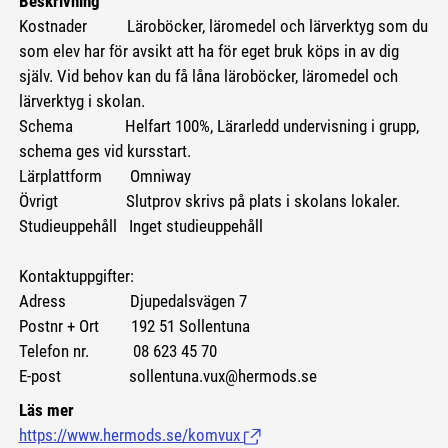
Beskrivning
Kostnader
Läroböcker, läromedel och lärverktyg som du
som elev har för avsikt att ha för eget bruk köps in av dig
själv. Vid behov kan du få låna läroböcker, läromedel och
lärverktyg i skolan.
Schema Helfart 100%, Lärarledd undervisning i grupp,
schema ges vid kursstart.
Lärplattform Omniway
Övrigt Slutprov skrivs på plats i skolans lokaler.
Studieuppehåll Inget studieuppehåll
Kontaktuppgifter:
Adress Djupedalsvägen 7
Postnr + Ort 192 51 Sollentuna
Telefon nr. 08 623 45 70
E-post sollentuna.vux@hermods.se
Läs mer
https://www.hermods.se/komvux
(Länk till extern sida.)