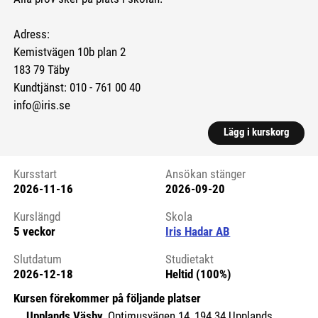
Adress:
Kemistvägen 10b plan 2
183 79 Täby
Kundtjänst: 010 - 761 00 40
info@iris.se
Lägg i kurskorg
Kursstart
Ansökan stänger
2026-11-16
2026-09-20
Kursstart 6197761
Kurslängd
Skola
5 veckor
Iris Hadar AB
Slutdatum
Studietakt
2026-12-18
Heltid (100%)
Kursen förekommer på följande platser
Upplands Väsby
, Optimusvägen 14, 194 34 Upplands