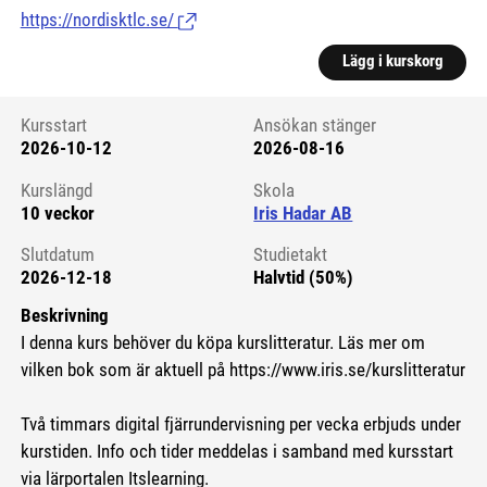
https://nordisktlc.se/
(Länk till extern sida.)
Lägg i kurskorg
Kursstart
Ansökan stänger
2026-10-12
2026-08-16
Kursstart 6199562
Kurslängd
Skola
10 veckor
Iris Hadar AB
Slutdatum
Studietakt
2026-12-18
Halvtid (50%)
Beskrivning
I denna kurs behöver du köpa kurslitteratur. Läs mer om
vilken bok som är aktuell på https://www.iris.se/kurslitteratur
Två timmars digital fjärrundervisning per vecka erbjuds under
kurstiden. Info och tider meddelas i samband med kursstart
via lärportalen Itslearning.