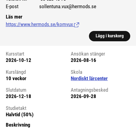
E-post sollentuna.vux@hermods.se
Läs mer
https://www.hermods.se/komvux
(Länk till extern sida.)
Lägg i kurskorg
Kursstart
Ansökan stänger
2026-10-12
2026-08-16
Kursstart 6249909
Kurslängd
Skola
10 veckor
Nordiskt lärcenter
Slutdatum
Antagningsbesked
2026-12-18
2026-09-28
Studietakt
Halvtid (50%)
Beskrivning