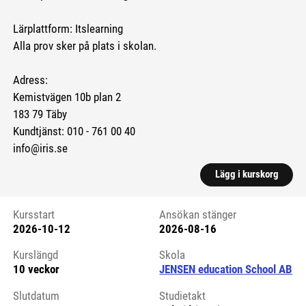
Lärplattform: Itslearning
Alla prov sker på plats i skolan.
Adress:
Kemistvägen 10b plan 2
183 79 Täby
Kundtjänst: 010 - 761 00 40
info@iris.se
Lägg i kurskorg
Kursstart
Ansökan stänger
2026-10-12
2026-08-16
Kursstart 6083639
Kurslängd
Skola
10 veckor
JENSEN education School AB
Slutdatum
Studietakt