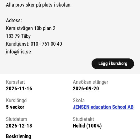
Alla prov sker på plats i skolan.
Adress:
Kemistvägen 10b plan 2
183 79 Täby
Kundtjänst: 010 - 761 00 40
info@iris.se
Lägg i kurskorg
Kursstart
Ansökan stänger
2026-11-16
2026-09-20
Kursstart 6085826
Kurslängd
Skola
5 veckor
JENSEN education School AB
Slutdatum
Studietakt
2026-12-18
Heltid (100%)
Beskrivning