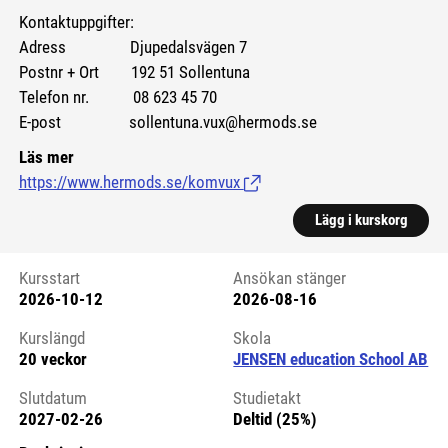
Kontaktuppgifter:
Adress Djupedalsvägen 7
Postnr + Ort 192 51 Sollentuna
Telefon nr. 08 623 45 70
E-post sollentuna.vux@hermods.se
Läs mer
https://www.hermods.se/komvux
(Länk till extern sida.)
Lägg i kurskorg
Kursstart
Ansökan stänger
2026-10-12
2026-08-16
Kursstart 6084290
Kurslängd
Skola
20 veckor
JENSEN education School AB
Slutdatum
Studietakt
2027-02-26
Deltid (25%)