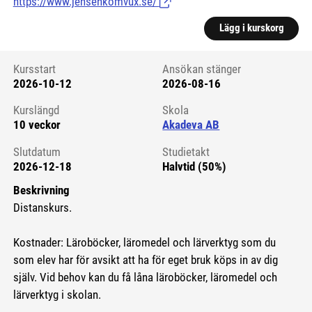
https://www.jensenkomvux.se/
(Länk till extern sida.)
Lägg i kurskorg
Kursstart
Ansökan stänger
2026-10-12
2026-08-16
Kursstart 6142805
Kurslängd
Skola
10 veckor
Akadeva AB
Slutdatum
Studietakt
2026-12-18
Halvtid (50%)
Beskrivning
Distanskurs.
Kostnader: Läroböcker, läromedel och lärverktyg som du
som elev har för avsikt att ha för eget bruk köps in av dig
själv. Vid behov kan du få låna läroböcker, läromedel och
lärverktyg i skolan.