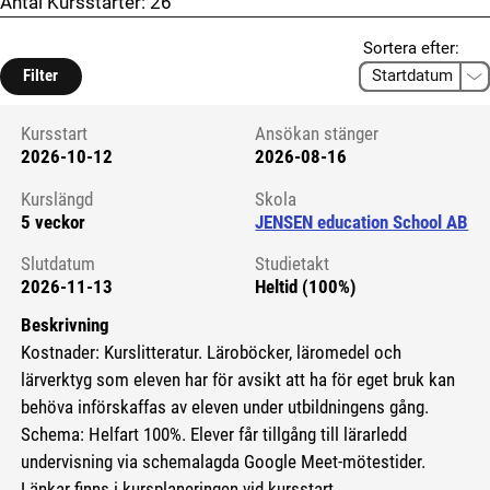
Antal Kursstarter:
26
Sortera efter:
Filter
Kursstart
Ansökan stänger
2026-10-12
2026-08-16
Kursstart 6083037
Kurslängd
Skola
5 veckor
JENSEN education School AB
Slutdatum
Studietakt
2026-11-13
Heltid (100%)
Beskrivning
Kostnader: Kurslitteratur. Läroböcker, läromedel och
lärverktyg som eleven har för avsikt att ha för eget bruk kan
behöva införskaffas av eleven under utbildningens gång.
Schema: Helfart 100%. Elever får tillgång till lärarledd
undervisning via schemalagda Google Meet-mötestider.
Länkar finns i kursplaneringen vid kursstart.