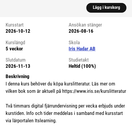
Lägg i kurskorg
Kursstart
Ansökan stänger
2026-10-12
2026-08-16
Kursstart 6199087
Kurslängd
Skola
5 veckor
Iris Hadar AB
Slutdatum
Studietakt
2026-11-13
Heltid (100%)
Beskrivning
I denna kurs behöver du köpa kurslitteratur. Läs mer om
vilken bok som är aktuell på https://www.iris.se/kurslitteratur
Två timmars digital fjärrundervisning per vecka erbjuds under
kurstiden. Info och tider meddelas i samband med kursstart
via lärportalen Itslearning.