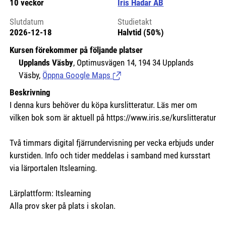
10 veckor
Iris Hadar AB
Slutdatum
Studietakt
2026-12-18
Halvtid (50%)
Kursen förekommer på följande platser
Upplands Väsby
, Optimusvägen 14, 194 34 Upplands
Väsby,
Öppna Google Maps
(Länk till extern sida.)
Beskrivning
I denna kurs behöver du köpa kurslitteratur. Läs mer om
vilken bok som är aktuell på https://www.iris.se/kurslitteratur
Två timmars digital fjärrundervisning per vecka erbjuds under
kurstiden. Info och tider meddelas i samband med kursstart
via lärportalen Itslearning.
Lärplattform: Itslearning
Alla prov sker på plats i skolan.