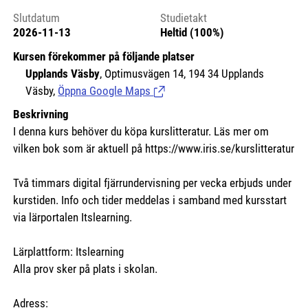
Slutdatum
Studietakt
2026-11-13
Heltid (100%)
Kursen förekommer på följande platser
Upplands Väsby
, Optimusvägen 14, 194 34 Upplands
Väsby,
Öppna Google Maps
(Länk till extern sida.)
Beskrivning
I denna kurs behöver du köpa kurslitteratur. Läs mer om
vilken bok som är aktuell på https://www.iris.se/kurslitteratur
Två timmars digital fjärrundervisning per vecka erbjuds under
kurstiden. Info och tider meddelas i samband med kursstart
via lärportalen Itslearning.
Lärplattform: Itslearning
Alla prov sker på plats i skolan.
Adress: