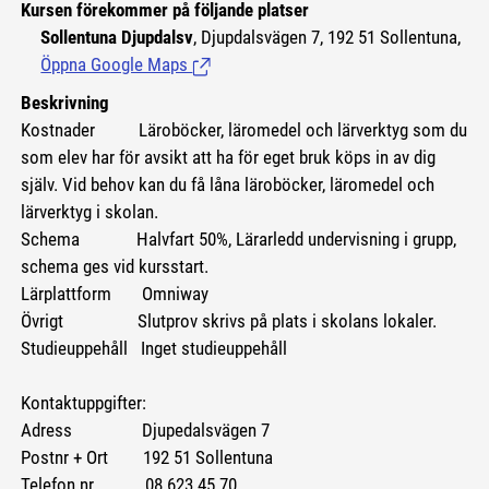
Kursen förekommer på följande platser
Sollentuna Djupdalsv
, Djupdalsvägen 7, 192 51 Sollentuna,
Öppna Google Maps
(Länk till extern sida.)
Beskrivning
Kostnader
Läroböcker, läromedel och lärverktyg som du
som elev har för avsikt att ha för eget bruk köps in av dig
själv. Vid behov kan du få låna läroböcker, läromedel och
lärverktyg i skolan.
Schema Halvfart 50%, Lärarledd undervisning i grupp,
schema ges vid kursstart.
Lärplattform Omniway
Övrigt Slutprov skrivs på plats i skolans lokaler.
Studieuppehåll Inget studieuppehåll
Kontaktuppgifter:
Adress Djupedalsvägen 7
Postnr + Ort 192 51 Sollentuna
Telefon nr. 08 623 45 70