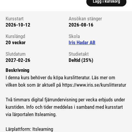
Lägg i kurskorg
Kursstart
Ansökan stänger
2026-10-12
2026-08-16
Kursstart 6199835
Kurslängd
Skola
20 veckor
Iris Hadar AB
Slutdatum
Studietakt
2027-02-26
Deltid (25%)
Beskrivning
I denna kurs behöver du köpa kurslitteratur. Läs mer om
vilken bok som är aktuell på https://www.iris.se/kurslitteratur
Två timmars digital fjärrundervisning per vecka erbjuds under
kurstiden. Info och tider meddelas i samband med kursstart
via lärportalen Itslearning.
Lärplattform: Itslearning