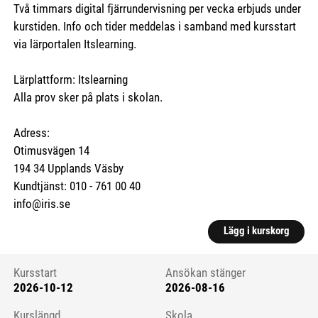
Två timmars digital fjärrundervisning per vecka erbjuds under
kurstiden. Info och tider meddelas i samband med kursstart
via lärportalen Itslearning.
Lärplattform: Itslearning
Alla prov sker på plats i skolan.
Adress:
Otimusvägen 14
194 34 Upplands Väsby
Kundtjänst: 010 - 761 00 40
info@iris.se
Lägg i kurskorg
Kursstart
Ansökan stänger
2026-10-12
2026-08-16
Kursstart 6178115
Kurslängd
Skola