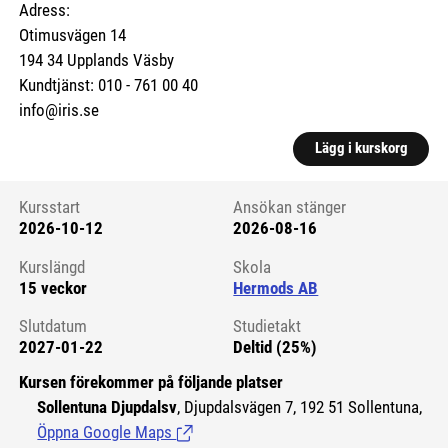
Adress:
Otimusvägen 14
194 34 Upplands Väsby
Kundtjänst: 010 - 761 00 40
info@iris.se
Lägg i kurskorg
Kursstart
Ansökan stänger
2026-10-12
2026-08-16
Kursstart 6177527
Kurslängd
Skola
15 veckor
Hermods AB
Slutdatum
Studietakt
2027-01-22
Deltid (25%)
Kursen förekommer på följande platser
Sollentuna Djupdalsv
, Djupdalsvägen 7, 192 51 Sollentuna,
Öppna Google Maps
(Länk till extern sida.)