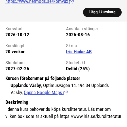
https://www.hermods.se/komvux
(Länk till extern sida.)
Lägg i kurskorg
Kursstart
Ansökan stänger
2026-10-12
2026-08-16
Kursstart 6198427
Kurslängd
Skola
20 veckor
Iris Hadar AB
Slutdatum
Studietakt
2027-02-26
Deltid (25%)
Kursen förekommer på följande platser
Upplands Väsby
, Optimusvägen 14, 194 34 Upplands
Väsby,
Öppna Google Maps
(Länk till extern sida.)
Beskrivning
I denna kurs behöver du köpa kurslitteratur. Läs mer om
vilken bok som är aktuell på https://www.iris.se/kurslitteratur