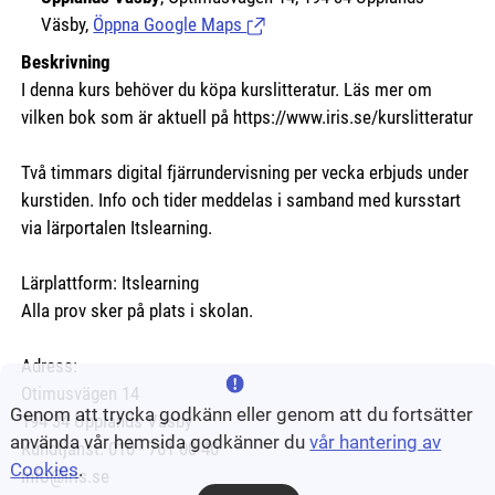
Väsby,
Öppna Google Maps
(Länk till extern sida.)
Beskrivning
I denna kurs behöver du köpa kurslitteratur. Läs mer om
vilken bok som är aktuell på https://www.iris.se/kurslitteratur
Två timmars digital fjärrundervisning per vecka erbjuds under
kurstiden. Info och tider meddelas i samband med kursstart
via lärportalen Itslearning.
Lärplattform: Itslearning
Alla prov sker på plats i skolan.
Adress:
Otimusvägen 14
Genom att trycka godkänn eller genom att du fortsätter
194 34 Upplands Väsby
använda vår hemsida godkänner du
vår hantering av
Kundtjänst: 010 - 761 00 40
Cookies
.
info@iris.se