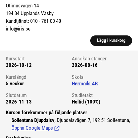
Otimusvägen 14
194 34 Upplands Väsby
Kundtjänst: 010 - 761 00 40
info@iris.se
Lägg i kurskorg
Kursstart
Ansökan stänger
2026-10-12
2026-08-16
Kursstart 6176225
Kurslängd
Skola
5 veckor
Hermods AB
Slutdatum
Studietakt
2026-11-13
Heltid (100%)
Kursen förekommer på följande platser
Sollentuna Djupdalsv
, Djupdalsvägen 7, 192 51 Sollentuna,
Öppna Google Maps
(Länk till extern sida.)