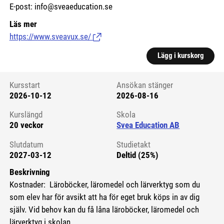
E-post: info@sveaeducation.se
Läs mer
https://www.sveavux.se/
(Länk till extern sida.)
Lägg i kurskorg
Kursstart
Ansökan stänger
2026-10-12
2026-08-16
Kursstart 6168052
Kurslängd
Skola
20 veckor
Svea Education AB
Slutdatum
Studietakt
2027-03-12
Deltid (25%)
Beskrivning
Kostnader: Läroböcker, läromedel och lärverktyg som du
som elev har för avsikt att ha för eget bruk köps in av dig
själv. Vid behov kan du få låna läroböcker, läromedel och
lärverktyg i skolan.