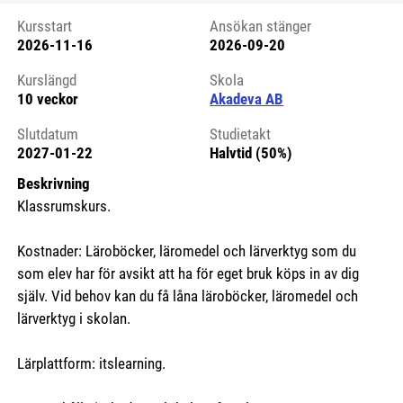
Kursstart
Ansökan stänger
2026-11-16
2026-09-20
Kursstart 6255716
Kurslängd
Skola
10 veckor
Akadeva AB
Slutdatum
Studietakt
2027-01-22
Halvtid (50%)
Beskrivning
Klassrumskurs.
Kostnader: Läroböcker, läromedel och lärverktyg som du
som elev har för avsikt att ha för eget bruk köps in av dig
själv. Vid behov kan du få låna läroböcker, läromedel och
lärverktyg i skolan.
Lärplattform: itslearning.