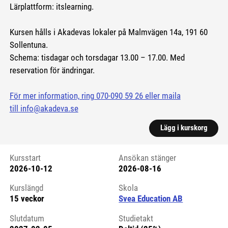
Lärplattform: itslearning.
Kursen hålls i Akadevas lokaler på Malmvägen 14a, 191 60
Sollentuna.
Schema: tisdagar och torsdagar 13.00 – 17.00. Med
reservation för ändringar.
För mer information, ring 070-090 59 26 eller maila
till info@akadeva.se
Lägg i kurskorg
Kursstart
Ansökan stänger
2026-10-12
2026-08-16
Kursstart 6167792
Kurslängd
Skola
15 veckor
Svea Education AB
Slutdatum
Studietakt