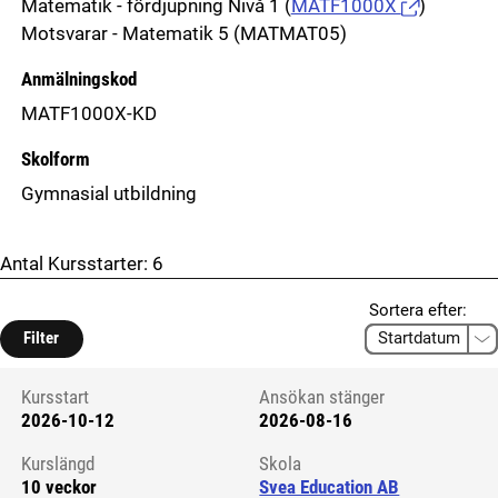
Matematik - fördjupning Nivå 1
(
MATF1000X
)
Motsvarar - Matematik 5 (MATMAT05)
Anmälningskod
MATF1000X-KD
Skolform
Gymnasial utbildning
Antal Kursstarter:
6
Sortera efter:
Filter
Kursstart
Ansökan stänger
2026-10-12
2026-08-16
Kursstart 6167436
Kurslängd
Skola
10 veckor
Svea Education AB