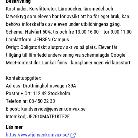
Beskrivning
Kostnader: Kurslitteratur. Läroböcker, läromedel och
lärverktyg som eleven har för avsikt att ha för eget bruk, kan
behöva införskaffas av eleven under utbildningens gång.
Schema: Halvfart 50%, tis och fre 13.00-16.00 + tor 9.00-11.00
Lärplattform: JENSEN Campus
Övrigt: Obligatoriskt slutprov skrivs på plats. Elever får
tillgång till lärarledd undervisning via schemalagda Google
Meet-mötestider. Länkar finns i kursplaneringen vid kursstart.
Kontaktuppgifter:
Adress: Drottningholmsvägen 39A
Postnr + Ort: 112 42 Stockholm
Telefon nr: 08-450 22 30
E-post: kundservice@jensenkomvux.se
Internkod; JE2610MATF1KTF2F
Läs mer
https://www.jensenkomvux.se/
(Länk till extern sida.)