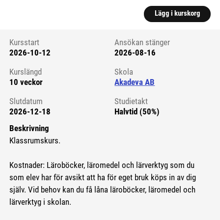
Lägg i kurskorg
Kursstart
Ansökan stänger
2026-10-12
2026-08-16
Kursstart 6255709
Kurslängd
Skola
10 veckor
Akadeva AB
Slutdatum
Studietakt
2026-12-18
Halvtid (50%)
Beskrivning
Klassrumskurs.
Kostnader: Läroböcker, läromedel och lärverktyg som du
som elev har för avsikt att ha för eget bruk köps in av dig
själv. Vid behov kan du få låna läroböcker, läromedel och
lärverktyg i skolan.