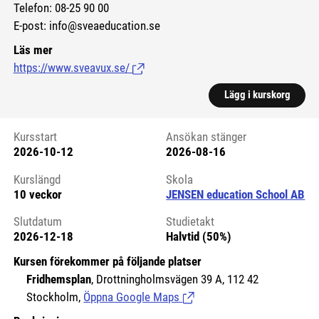
Telefon: 08-25 90 00
E-post: info@sveaeducation.se
Läs mer
https://www.sveavux.se/
(Länk till extern sida.)
Lägg i kurskorg
Kursstart
Ansökan stänger
2026-10-12
2026-08-16
Kursstart 6089952
Kurslängd
Skola
10 veckor
JENSEN education School AB
Slutdatum
Studietakt
2026-12-18
Halvtid (50%)
Kursen förekommer på följande platser
Fridhemsplan
, Drottningholmsvägen 39 A, 112 42
Stockholm,
Öppna Google Maps
(Länk till extern sida.)