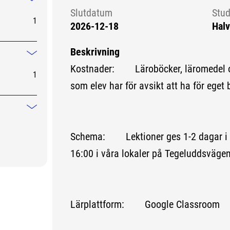
Mindre information
Slutdatum
Stud
1
2026-12-18
Halv
Beskrivning
Mindre information
Kostnader: Läroböcker, läromedel o
1
som elev har för avsikt att ha för eget 
Mindre information
Schema: Lektioner ges 1-2 dagar i v
16:00 i våra lokaler på Tegeluddsväge
Lärplattform: Google Classroom