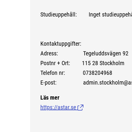
Studieuppehåll: Inget studieuppehå
Kontaktuppgifter:
Adress: Tegeluddsvägen 92
Postnr + Ort: 115 28 Stockholm
Telefon nr: 0738204968
E-post: admin.stockholm@ast
Läs mer
https://astar.se
(Länk till extern sida.)