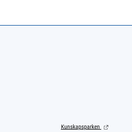
Kunskapsparken
(Länk till ext