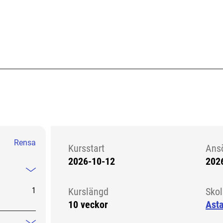
Rensa
Kursstart
Ans
2026-10-12
202
Kursstart 6200652
Mindre information
1
Kurslängd
Sko
10 veckor
Ast