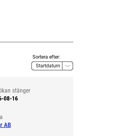
Sortera efter:
ökan stänger
6-08-16
la
ar AB