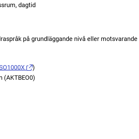
ssrum, dagtid
aspråk på grundläggande nivå eller motsvarande
SO1000X
)
en (AKTBEO0)