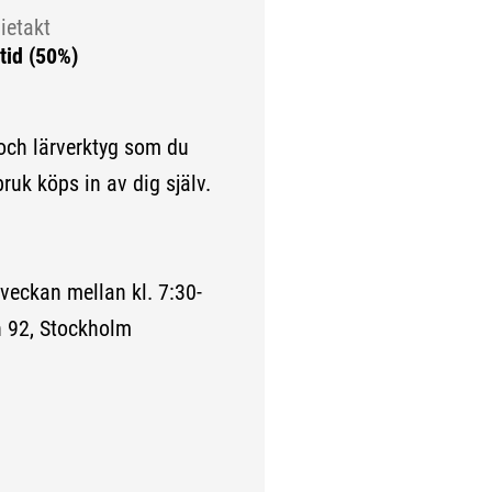
ietakt
tid (50%)
ch lärverktyg som du
bruk köps in av dig själv.
eckan mellan kl. 7:30-
n 92, Stockholm