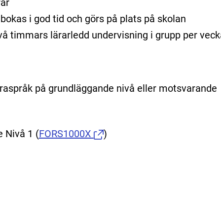
rar
bokas i god tid och görs på plats på skolan
l två timmars lärarledd undervisning i grupp per veck
aspråk på grundläggande nivå eller motsvarande
e Nivå 1
(
FORS1000X
)