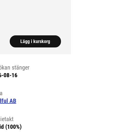
ida.)
Lägg i kurskorg
ökan stänger
6-08-16
la
dful AB
ietakt
id (100%)