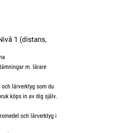
ivå 1 (distans,
ma
ngar m. lärare
ch lärverktyg som du
bruk köps in av dig själv.
romedel och lärverktyg i