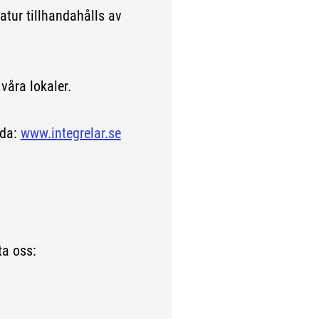
atur tillhandahålls av
våra lokaler.
ida:
www.integrelar.se
ta oss: