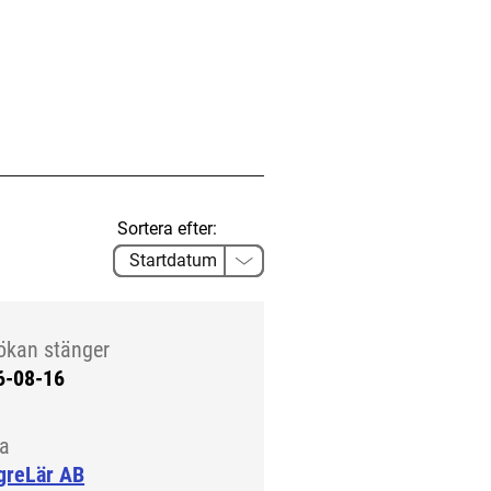
Sortera efter:
ökan stänger
6-08-16
la
greLär AB