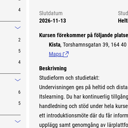
4
Slutdatum
Stud
2026-11-13
Helt
Mindre information
Kursen förekommer på följande platse
2
Kista
, Torshamnsgatan 39, 164 40 
5
Maps
(Länk till extern sida.)
4
Beskrivning
Studieform och studietakt:
Mindre information
Undervisningen ges på heltid och dista
6
Itslearning. Du har kontinuerlig tillgång 
5
handledning och stöd under hela kursen
ett introduktionsmöte där du får infor
upplägg samt genomgång av lärplattf
Mindre information