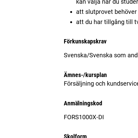
kan välja när du stude
att slutprovet behöver 
att du har tillgång til
Förkunskapskrav
Svenska/Svenska som andr
Ämnes-/kursplan
Försäljning och kundservic
Anmälningskod
FORS1000X-DI
Skolform