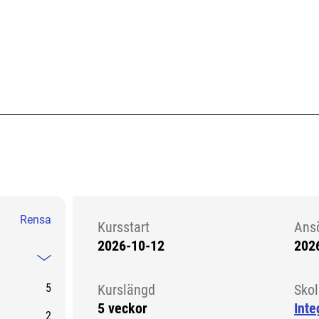
Rensa
Kursstart
Ans
2026-10-12
202
Kursstart 6251869
Mindre information
5
Kurslängd
Sko
5 veckor
Inte
2