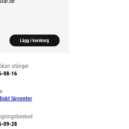
ar.se
da.)
Lägg i kurskorg
ökan stänger
6-08-16
la
iskt lärcenter
agningsbesked
6-09-28