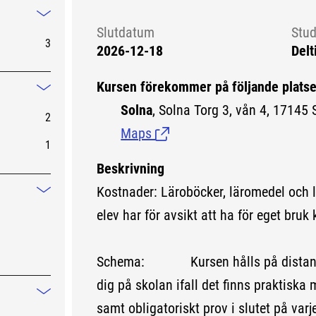
Mindre information
Slutdatum
Stud
3
2026-12-18
Delt
Kursen förekommer på följande platse
Mindre information
Solna
, Solna Torg 3, vån 4, 17145 
2
Maps
(Länk till extern sida.)
1
Beskrivning
Kostnader: Läroböcker, läromedel och 
Mindre information
elev har för avsikt att ha för eget bruk 
Schema: Kursen hålls på distans 
dig på skolan ifall det finns praktiska
Mindre information
samt obligatoriskt prov i slutet på var