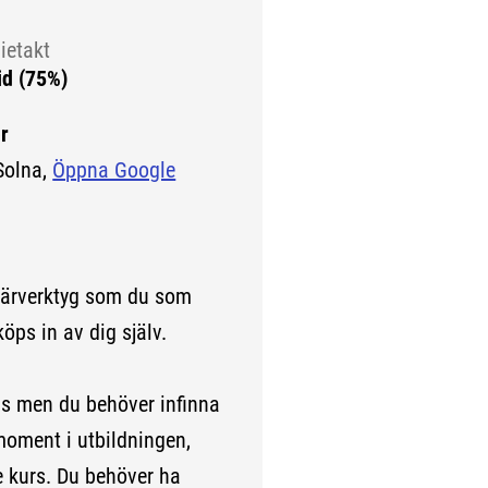
ietakt
id (75%)
r
Solna,
Öppna Google
lärverktyg som du som
köps in av dig själv.
men du behöver infinna
 moment i utbildningen,
je kurs. Du behöver ha