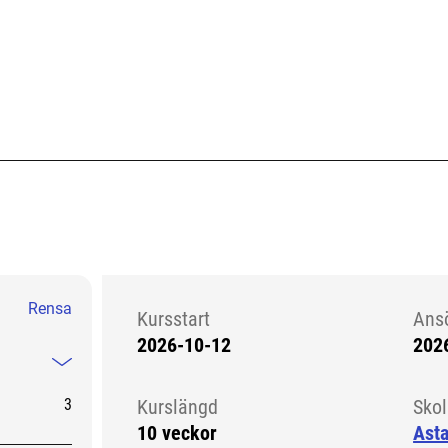
Rensa
Kursstart
Ans
2026-10-12
202
Kursstart 6223155
Mindre information
3
Kurslängd
Sko
10 veckor
Ast