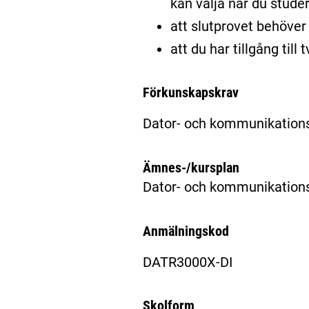
kan välja när du stude
att slutprovet behöver 
att du har tillgång til
Förkunskapskrav
Dator- och kommunikations
Ämnes-/kursplan
Dator- och kommunikations
Anmälningskod
DATR3000X-DI
Skolform