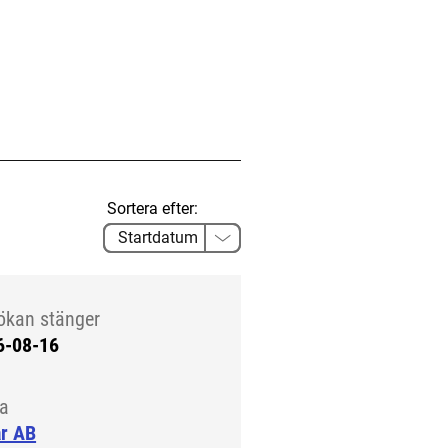
Sortera efter:
ökan stänger
6-08-16
la
ar AB