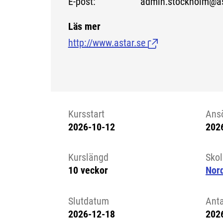
E-post: admin.stockholm@ast
Läs mer
http://www.astar.se
(Länk till extern si
Kursstart
Ans
2026-10-12
202
Kursstart 6249440
Kurslängd
Sko
10 veckor
Nord
Slutdatum
Ant
2026-12-18
202