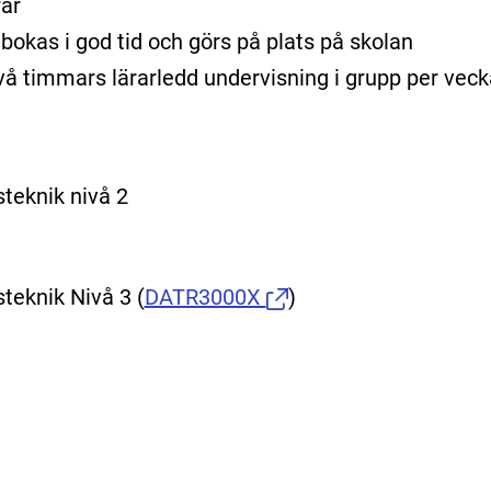
rar
bokas i god tid och görs på plats på skolan
l två timmars lärarledd undervisning i grupp per veck
teknik nivå 2
teknik Nivå 3
(
DATR3000X
)